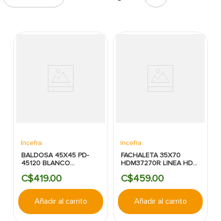
7
.
cerradura
8
.
azulejo
9
.
pantry
10
.
puerta
Incefra
Incefra
BALDOSA 45X45 PD-
FACHALETA 35X70
45120 BLANCO
HDM37270R LINEA HD
MARMOL BR
MAX GRIS SATINADO
C$
419
.
00
C$
459
.
00
Añadir al carrito
Añadir al carrito