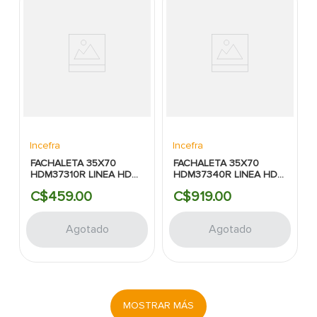
Incefra
Incefra
FACHALETA 35X70
FACHALETA 35X70
HDM37310R LINEA HD
HDM37340R LINEA HD
MAX OXIDO
MAX LADRILLO ROJO
C$
459
.
00
C$
919
.
00
NEGRO/DORADO
SATINADO RECT
RUSTICO MT RECT
Agotado
Agotado
MOSTRAR MÁS