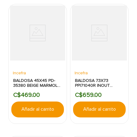
Incefra
Incefra
BALDOSA 45X45 PD-
BALDOSA 73X73
35380 BEIGE MARMOL
PPI71040R INOUT
SATINADO
PREMIUM BCO MARMOL
C$
469
.
00
C$
659
.
00
RECT
Añadir al carrito
Añadir al carrito