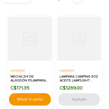
7
.
fachaleta
8
.
abanico
9
.
azulejo
10
.
puerta
Lamplight
Lamplight
MECHA 3/4 DE
LAMPARA CAMPING 5OZ
ALGODÓN P/LAMPARA
ACEITE LAMPLIGHT
DE GAS LAMPLIGHT
FARMS
C$
171
.
35
C$
1269
.
00
Añadir al carrito
Agotado