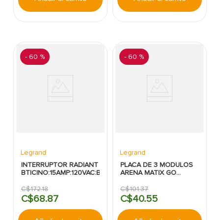
-
60 %
-
60 %
Legrand
Legrand
INTERRUPTOR RADIANT
PLACA DE 3 MODULOS
BTICINO:15AMP:120VAC:BLANCO
ARENA MATIX GO
LEGRAND
C$
172
.
18
C$
101
.
37
C$
68
.
87
C$
40
.
55