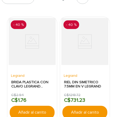
7
.
cerradura
8
.
azulejo
9
.
pantry
-
40 %
-
40 %
10
.
puerta
Legrand
Legrand
BRIDA PLASTICA CON
RIEL DIN SIMETRICO
CLAVO LEGRAND
7.5MM EN V LEGRAND
BTICINO:6MM
C$
2
.
94
C$
1218
.
72
C$
1
.
76
C$
731
.
23
Añadir al carrito
Añadir al carrito