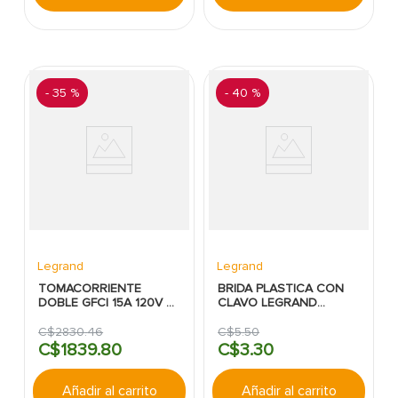
-
35 %
-
40 %
Legrand
Legrand
TOMACORRIENTE
BRIDA PLASTICA CON
DOBLE GFCI 15A 120V 3
CLAVO LEGRAND
MODULOS BLANCO
BTICINO:12MM
MATIX GO LEGRAND
C$
2830
.
46
C$
5
.
50
C$
1839
.
80
C$
3
.
30
Añadir al carrito
Añadir al carrito