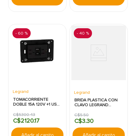
-
60 %
-
40 %
Legrand
Legrand
TOMACORRIENTE
BRIDA PLASTICA CON
DOBLE 15A 120V +1 USB
CLAVO LEGRAND
A +1 USB C 3 MODULOS
BTICINO:10MM
NEGRO MATIX GO
C$
5300
.
43
C$
5
.
50
LEGRAND
C$
2120
.
17
C$
3
.
30
Añadir al carrito
Añadir al carrito