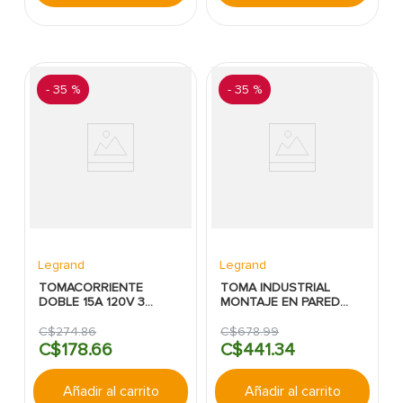
-
35 %
-
35 %
Legrand
Legrand
TOMACORRIENTE
TOMA INDUSTRIAL
DOBLE 15A 120V 3
MONTAJE EN PARED
MODULOS BLANCO
HEMBRA LEGRAND
MATIX GO LEGRAND
BTICINO:32AMP:4POLOS:HEMB
C$
274
.
86
C$
678
.
99
C$
178
.
66
C$
441
.
34
Añadir al carrito
Añadir al carrito