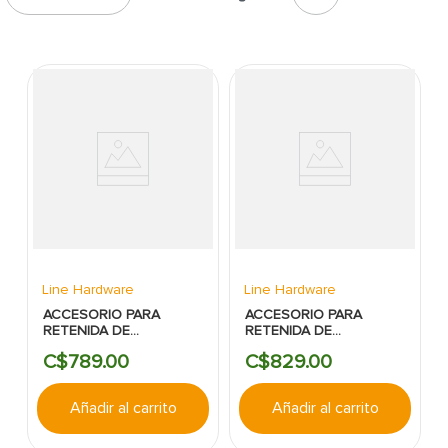
7
.
fachaleta
8
.
azulejo
9
.
pantry
10
.
puerta
Line Hardware
Line Hardware
ACCESORIO PARA
ACCESORIO PARA
RETENIDA DE
RETENIDA DE
COMPRESION - LINE
COMPRESION - LINE
C$
789
.
00
C$
829
.
00
HARDWARE:EXTREMO
HARDWARE:BASE
Añadir al carrito
Añadir al carrito