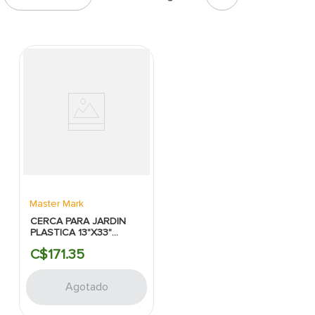
7
.
cerradura
8
.
azulejo
9
.
pantry
10
.
puerta
Master Mark
CERCA PARA JARDIN
PLASTICA 13"X33"
BLANCA MASTER MARK
C$
171
.
35
Agotado