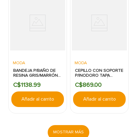
MODA
MODA
BANDEJA P/BAÑO DE
CEPILLO CON SOPORTE
RESINA GRIS/MARRÓN
P/INODORO TAPA
KENORA
CIERRE AUTOMÁTICO
C$
1138
.
99
C$
869
.
00
CLAM
Añadir al carrito
Añadir al carrito
MOSTRAR MÁS