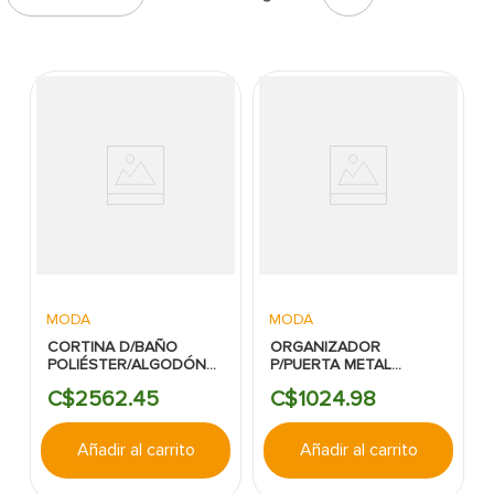
7
.
cerradura
8
.
azulejo
9
.
pantry
10
.
puerta
MODA
MODA
CORTINA D/BAÑO
ORGANIZADOR
POLIÉSTER/ALGODÓN
P/PUERTA METAL
BELGA
NEGRO N&T
C$
2562
.
45
C$
1024
.
98
Añadir al carrito
Añadir al carrito