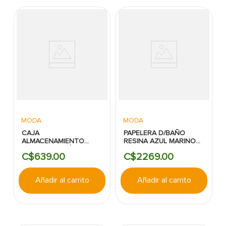
MODA
MODA
CAJA
PAPELERA D/BAÑO
ALMACENAMIENTO
RESINA AZUL MARINO
P/ROPA MAGNÉTICA
BRAEMAR
C$
639
.
00
C$
2269
.
00
BLANCO N&T
Añadir al carrito
Añadir al carrito