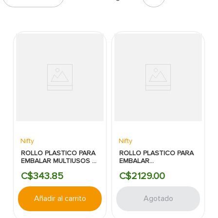
7
.
cerradura
8
.
azulejo
9
.
pantry
10
.
puerta
Nifty
Nifty
ROLLO PLASTICO PARA
ROLLO PLASTICO PARA
EMBALAR MULTIUSOS 2
EMBALAR
X 178` NIFTY
TRANSPARENTE 20 X
C$
343
.
85
C$
2129
.
00
1000´ NIFTY
Añadir al carrito
Agotado