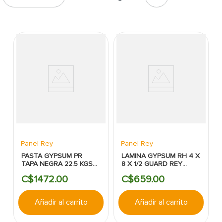
7
.
cerradura
8
.
azulejo
9
.
pantry
10
.
puerta
Panel Rey
Panel Rey
PASTA GYPSUM PR
LAMINA GYPSUM RH 4 X
TAPA NEGRA 22.5 KGS
8 X 1/2 GUARD REY
CUBETA
PANEL REY
C$
1472
.
00
C$
659
.
00
Añadir al carrito
Añadir al carrito