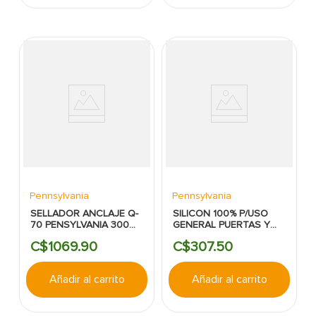
Pennsylvania
Pennsylvania
SELLADOR ANCLAJE Q-
SILICON 100% P/USO
70 PENSYLVANIA 300
GENERAL PUERTAS Y
ML COLOR GRIS
VENTANAS NEGRO
C$
1069
.
90
C$
307
.
50
PENNSYLVANIA
Añadir al carrito
Añadir al carrito