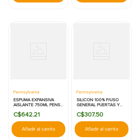
Pennsylvania
Pennsylvania
ESPUMA EXPANSIVA
SILICON 100% P/USO
AISLANTE 750ML PENS
GENERAL PUERTAS Y
FOAM 360°
VENTANAS BLANCO
C$
642
.
21
C$
307
.
50
PENSYLVANIA
PENNSYLVANIA
Añadir al carrito
Añadir al carrito