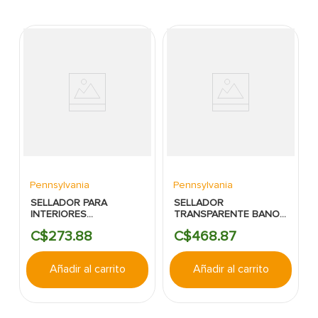
Pennsylvania
Pennsylvania
SELLADOR PARA
SELLADOR
INTERIORES
TRANSPARENTE BANOS
PENSILVANIA ACRILICO
Y COCINA ESPECIAL
C$
273
.
88
C$
468
.
87
280ML BLANCO
ANTI HONGOS
PENSYLVANIA 280ML
Añadir al carrito
Añadir al carrito