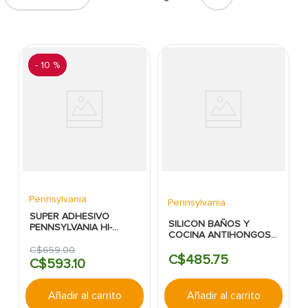
7
.
fachaleta
8
.
azulejo
9
.
pantry
-
10 %
10
.
abanico
Pennsylvania
Pennsylvania
SUPER ADHESIVO
SILICON BAÑOS Y
PENNSYLVANIA HI-
COCINA ANTIHONGOS
BOND 290ML BLANCO
BLANCO 280ML
C$
659
.
00
PENSYLVANIA
C$
485
.
75
C$
593
.
10
Añadir al carrito
Añadir al carrito