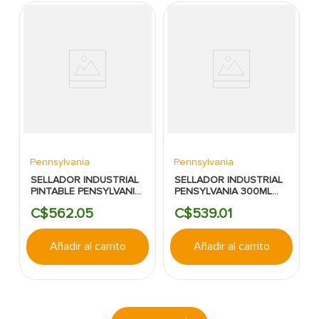
Pennsylvania
Pennsylvania
SELLADOR INDUSTRIAL
SELLADOR INDUSTRIAL
PINTABLE PENSYLVANIA
PENSYLVANIA 300ML
300ML DURETAN
DURETAN TEJA
C$
562
.
05
C$
539
.
01
NEGRO
CLASICO
Añadir al carrito
Añadir al carrito