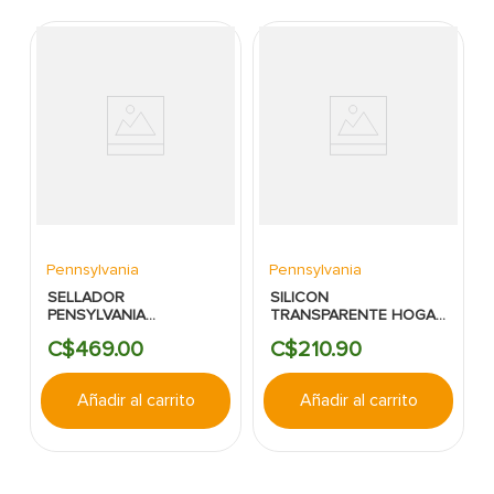
Pennsylvania
Pennsylvania
SELLADOR
SILICON
PENSYLVANIA
TRANSPARENTE HOGAR
POLICARBONATO
75GRS PENSYLVANIA
C$
469
.
00
C$
210
.
90
TRANSPARENTE
#SSI10T30
Añadir al carrito
Añadir al carrito