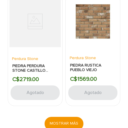
Perdura Stone
Perdura Stone
PIEDRA RUSTICA
PIEDRA PERDURA
PUEBLO VIEJO
STONE CASTILLO
EUROPEO BRONCE
C$
1569
.
00
C$
2719
.
00
PLANA
Agotado
Agotado
MOSTRAR MÁS