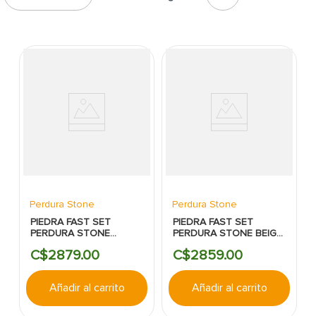
7
.
fachaleta
8
.
inodoro
9
.
puerta
10
.
pantry
Perdura Stone
Perdura Stone
PIEDRA FAST SET
PIEDRA FAST SET
PERDURA STONE
PERDURA STONE BEIGE
PENINSULA PLANA
PLANA
C$
2879
.
00
C$
2859
.
00
Añadir al carrito
Añadir al carrito