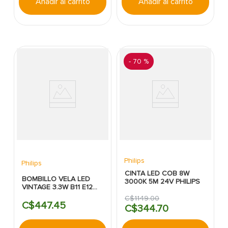
Añadir al carrito
Añadir al carrito
-
70 %
Philips
Philips
CINTA LED COB 8W
BOMBILLO VELA LED
3000K 5M 24V PHILIPS
VINTAGE 3.3W B11 E12
2700K 3PACK PHILIPS
C$
1149
.
00
C$
447
.
45
C$
344
.
70