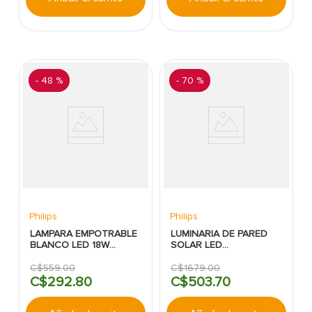
-
48 %
-
70 %
Philips
Philips
LAMPARA EMPOTRABLE
LUMINARIA DE PARED
BLANCO LED 18W
SOLAR LED
1300LM/4000K METAL
SMARTBRIGHT BWS010
REDONDO DL252
LED300 1.3W 300LM
C$
559
.
00
C$
1679
.
00
PHILIPS
6500K PHILIPS
C$
292
.
80
C$
503
.
70