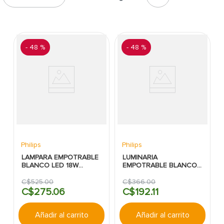
7
.
inodoro
8
.
azulejo
9
.
puerta
-
48 %
-
48 %
10
.
pantry
Philips
Philips
LAMPARA EMPOTRABLE
LUMINARIA
BLANCO LED 18W
EMPOTRABLE BLANCO
1300LM/6500K METAL
LED 12W 900LM 6500K
REDONDA DL252
REDONDO PHILIPS
C$
525
.
00
C$
366
.
00
PHILIPS
C$
275
.
06
C$
192
.
11
Añadir al carrito
Añadir al carrito