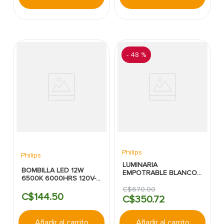
-
48 %
Philips
Philips
LUMINARIA
BOMBILLA LED 12W
EMPOTRABLE BLANCO
6500K 6000HRS 120V-
LED 24W 2000LM
240V ECOHOME
6500K REDONDO
C$
670
.
00
PHILIPS
C$
144
.
50
PHILLIPS
C$
350
.
72
Añadir al carrito
Añadir al carrito