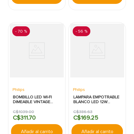
-
70 %
-
56 %
Philips
Philips
BOMBILLO LED WI-FI
LAMPARA EMPOTRABLE
DIMEABLE VINTAGE
BLANCO LED 12W
AMBAR E26 A19 WIZ
900LM/4000K METAL
PHILIPS
REDONDA DL252
C$
1039
.
00
C$
386
.
63
PHILIPS
C$
311
.
70
C$
169
.
25
Añadir al carrito
Añadir al carrito