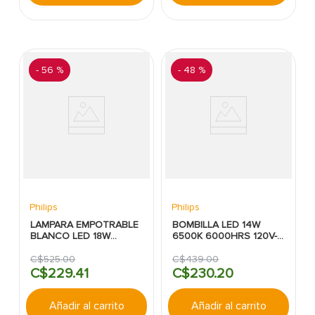
-
56 %
-
48 %
Philips
Philips
LAMPARA EMPOTRABLE
BOMBILLA LED 14W
BLANCO LED 18W
6500K 6000HRS 120V-
1300LM/6500K METAL
240V ECOHOME 3
CUADRADA DL252
PACKPHILIPS
C$
525
.
00
C$
439
.
00
PHILIPS
C$
229
.
41
C$
230
.
20
Añadir al carrito
Añadir al carrito