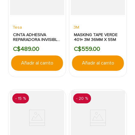
Tesa
3M
CINTA ADHESIVA
MASKING TAPE VERDE
REPARADORA INVISIBLE
401+ 3M 36MM X 55M
20MX48MM ULTRA
C$
489
.
00
C$
559
.
00
POWER TESA
Añadir al carrito
Añadir al carrito
-
15 %
-
20 %