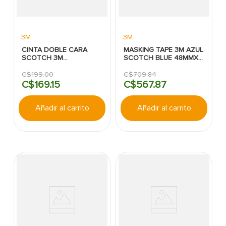
3M
3M
CINTA DOBLE CARA
MASKING TAPE 3M AZUL
SCOTCH 3M
SCOTCH BLUE 48MMX
TRANSPARENTE 2.54CM
55M
X1.52M
C$
199
.
00
C$
709
.
84
C$
169
.
15
C$
567
.
87
Añadir al carrito
Añadir al carrito