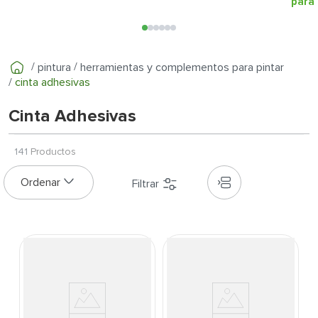
7
.
cerradura
para 
8
.
azulejo
9
.
pantry
pintura
herramientas y complementos para pintar
10
.
puerta
cinta adhesivas
Cinta Adhesivas
141
Productos