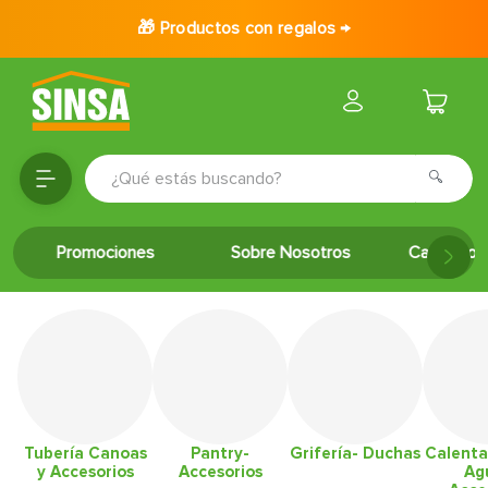
🎁 Productos con regalos →
¿Qué estás buscando?
TÉRMINOS MÁS BUSCADOS
Promociones
Sobre Nosotros
Catálogo 
1
.
porcelanato
2
.
ceramica
3
.
baldosa
4
.
puertas
5
.
fachaleta
6
.
inodoro
Tubería Canoas
Pantry-
Grifería- Duchas
Calenta
y Accesorios
Accesorios
Ag