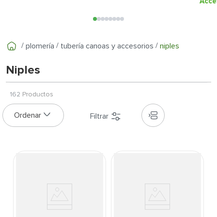
7
.
cerradura
Acce
8
.
azulejo
9
.
pantry
plomería
tubería canoas y accesorios
niples
10
.
puerta
Niples
162
Productos