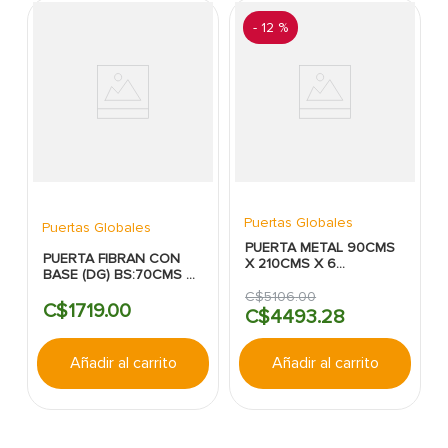
-
12 %
Puertas Globales
Puertas Globales
PUERTA METAL 90CMS
PUERTA FIBRAN CON
X 210CMS X 6
BASE (DG) BS:70CMS X
TABLEROS (DG)
210CMS:2TABLEROS:INTERIORES
C$
5106
.
00
C$
1719
.
00
C$
4493
.
28
Añadir al carrito
Añadir al carrito