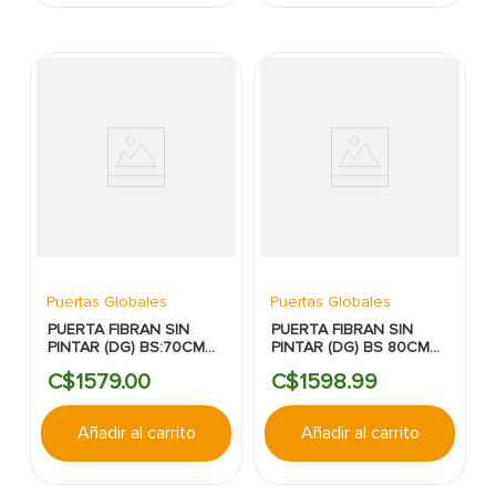
Puertas Globales
Puertas Globales
PUERTA FIBRAN SIN
PUERTA FIBRAN SIN
PINTAR (DG) BS:70CMS
PINTAR (DG) BS 80CMS
X
X 210CMS 6TABLEROS
C$
1579
.
00
C$
1598
.
99
21OCMS:6TABLEROS:INTERIORES
INTERIORES
Añadir al carrito
Añadir al carrito