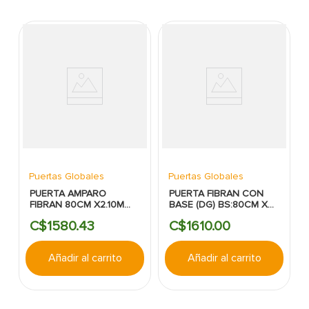
Puertas Globales
Puertas Globales
PUERTA AMPARO
PUERTA FIBRAN CON
FIBRAN 80CM X2.10M
BASE (DG) BS:80CM X
TEXTURIZADA SIN
210CM:2TABLEROS:INTERIORE
C$
1580
.
43
C$
1610
.
00
PINTAR BASE BLANCA
Añadir al carrito
Añadir al carrito