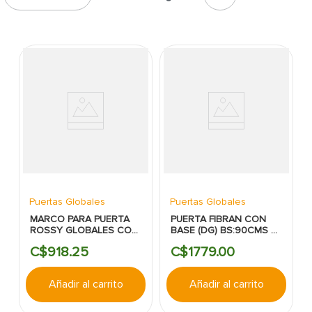
7
.
fachaleta
8
.
inodoro
9
.
puerta
10
.
pantry
Puertas Globales
Puertas Globales
MARCO PARA PUERTA
PUERTA FIBRAN CON
ROSSY GLOBALES CON
BASE (DG) BS:90CMS X
BISAGRA SIN PINTAR
210CMS:2TABLEROS:INTERIOR
C$
918
.
25
C$
1779
.
00
Añadir al carrito
Añadir al carrito