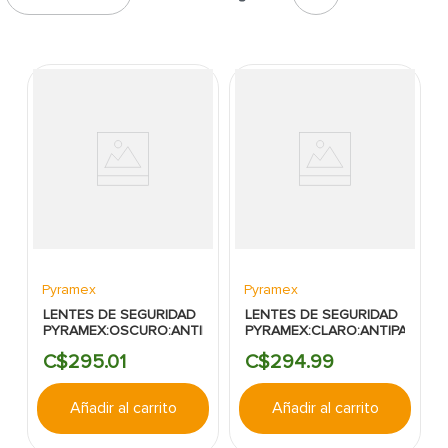
7
.
fachaleta
8
.
inodoro
9
.
puerta
10
.
pantry
Pyramex
Pyramex
LENTES DE SEGURIDAD
LENTES DE SEGURIDAD
PYRAMEX:OSCURO:ANTIPAÑO
PYRAMEX:CLARO:ANTIPAÑO
C$
295
.
01
C$
294
.
99
Añadir al carrito
Añadir al carrito