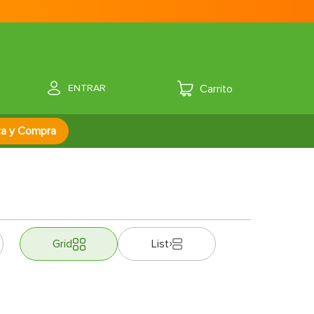
ENTRAR
za y Compra
Grid
List