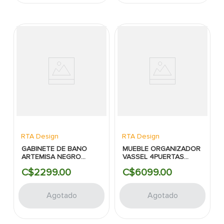
RTA Design
RTA Design
GABINETE DE BANO
MUEBLE ORGANIZADOR
ARTEMISA NEGRO
VASSEL 4PUERTAS
40X60
COLOR MIEL/PLOMO
C$
2299
.
00
C$
6099
.
00
117X75.6CM RTA
Agotado
Agotado