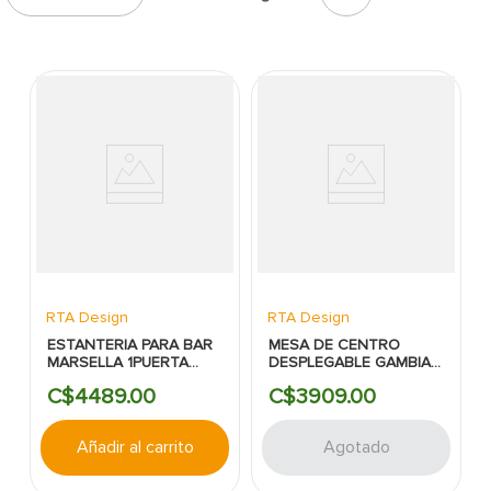
7
.
cerradura
8
.
azulejo
9
.
pantry
10
.
puerta
RTA Design
RTA Design
ESTANTERIA PARA BAR
MESA DE CENTRO
MARSELLA 1PUERTA
DESPLEGABLE GAMBIA
COLOR DUNA
NEGRO 80X30CM RTA
C$
4489
.
00
C$
3909
.
00
65.7X98.5CM RTA
Añadir al carrito
Agotado