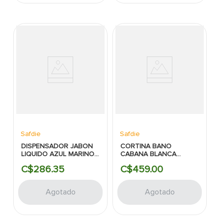
Safdie
Safdie
DISPENSADOR JABON
CORTINA BANO
LIQUIDO AZUL MARINO
CABANA BLANCA
TEXTURA AZULEJO
70X72 PULG SAFDIE
C$
286
.
35
C$
459
.
00
2.95X6.69 SAFDIE
Agotado
Agotado