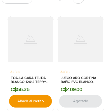
7
.
inodoro
8
.
azulejo
9
.
puerta
10
.
pantry
Safdie
Safdie
TOALLA CARA TEJIDA
JUEGO ARO CORTINA
BLANCO 12X12 TERRY
BAÑO PVC BLANCO
AMBIANCE COLELCTION
SAFDIE
C$
56
.
35
C$
409
.
00
SAFDIE
Añadir al carrito
Agotado