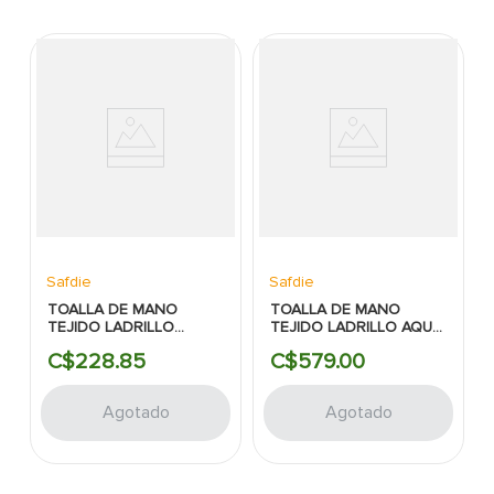
Safdie
Safdie
TOALLA DE MANO
TOALLA DE MANO
TEJIDO LADRILLO
TEJIDO LADRILLO AQUA
BLANCO 16X26 TERRY
27X50 TERRY DOBBY
C$
228
.
85
C$
579
.
00
DOBBY SAFDIE
SAFDIE
Agotado
Agotado