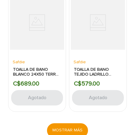
Safdie
Safdie
TOALLA DE BANO
TOALLA DE BANO
BLANCO 24X50 TERRY
TEJIDO LADRILLO
AMBIANCE COLLECTION
BLANCO 27X50 TERRY
C$
689
.
00
C$
579
.
00
SAFDIE
DOBBY SAFDIE
Agotado
Agotado
MOSTRAR MÁS