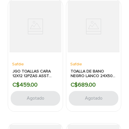
Safdie
Safdie
JGO TOALLAS CARA
TOALLA DE BANO
12X12 12PZAS ASST
NEGRO LANCO 24X50
TERRY AMBIANCE
TERRY AMBIANCE
C$
459
.
00
C$
689
.
00
COLLECTION SAFDIE
COLLECTION SAFDIE
Agotado
Agotado