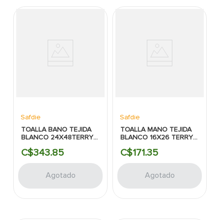
Safdie
Safdie
TOALLA BANO TEJIDA
TOALLA MANO TEJIDA
BLANCO 24X48TERRY
BLANCO 16X26 TERRY
AMBIANCE COLLECTION
AMBIANCE COLLECTION
C$
343
.
85
C$
171
.
35
SAFDIE
SAFDIE
Agotado
Agotado