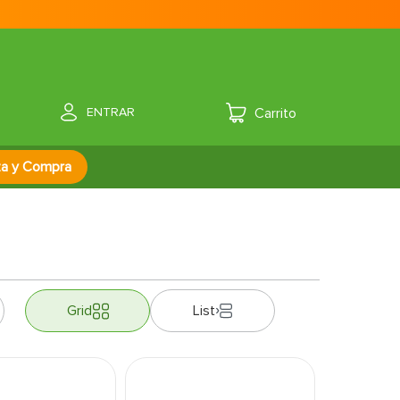
ENTRAR
za y Compra
Grid
List