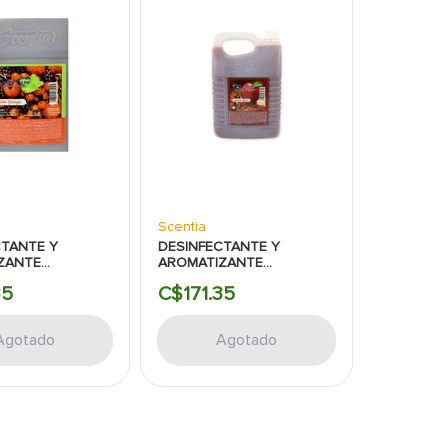
Scentia
CTANTE Y
DESINFECTANTE Y
ZANTE
AROMATIZANTE
OPOSITO FRUTOS
MULTIPROPOSITO
35
C$
171
.
35
 1 GALON
MANZANA CANELA 1
GALON
Agotado
Agotado