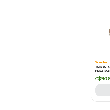
Scentia
JABON A
PARA MA
BLOSSO
C$
90
.
SCENTIA