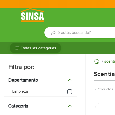
¿Qué estás buscando?
TÉRMINOS MÁS BUSCADOS
Todas las categorías
1
.
porcelanato
2
.
ceramica
scent
3
.
baldosa
Scentia
4
.
puertas
Departamento
5
.
cerradura
5
Productos
Limpieza
6
.
inodoro
Categoría
7
.
fachaleta
8
.
azulejo