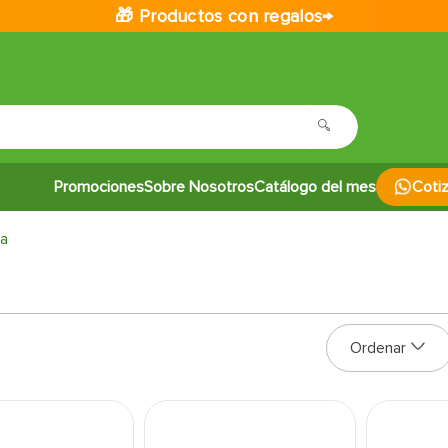
🎁 Productos con regalos→
Promociones
Sobre Nosotros
Catálogo del mes
Coti
ia