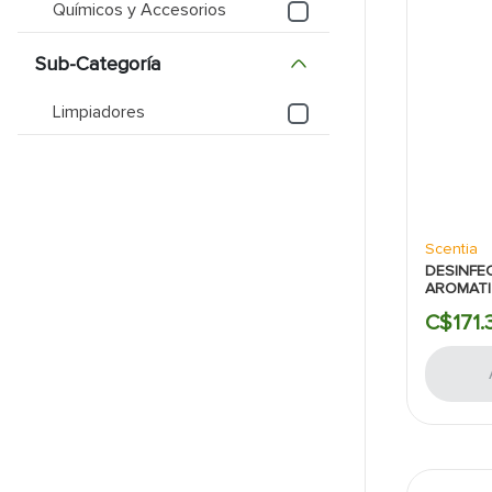
Químicos y Accesorios
9
.
pantry
Sub-Categoría
10
.
abanico
Limpiadores
Scentia
DESINFE
AROMAT
MULTIPR
C$
171
.
CERAMIC