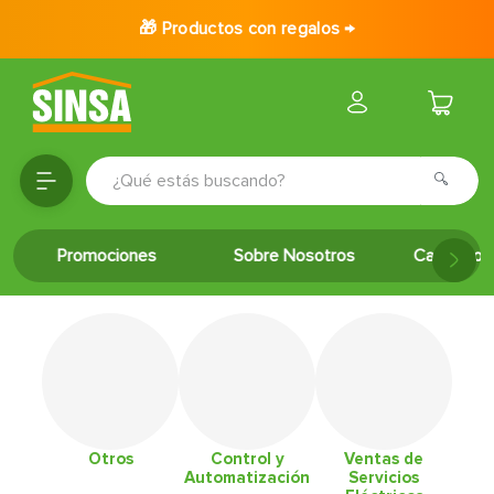
🎁 Productos con regalos →
¿Qué estás buscando?
TÉRMINOS MÁS BUSCADOS
Promociones
Sobre Nosotros
Catálogo 
1
.
porcelanato
2
.
ceramica
3
.
puertas
4
.
baldosa
5
.
cerradura
6
.
fachaleta
Otros
Control y
Ventas de
Automatización
Servicios