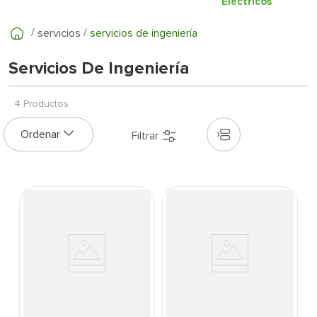
7
.
inodoro
Eléctricos
8
.
azulejo
servicios
servicios de ingeniería
9
.
puerta
Servicios De Ingeniería
10
.
pantry
4
Productos