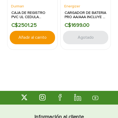
Durman
Energizer
CAJA DE REGISTRO
CARGADOR DE BATERIA
PVC UL CEDULA
PRO AA/AAA INCLUYE 4
40:6X6X6 DURMAN
BATERIAS ENERGIZER
C$
2501
.
25
C$
1699
.
00
Añadir al carrito
Agotado
Información al cliente