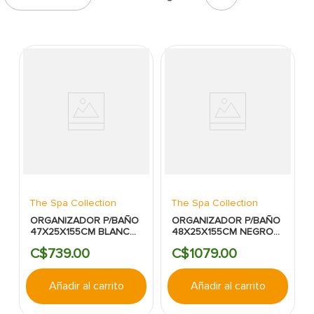
7
.
inodoro
8
.
azulejo
9
.
puerta
10
.
pantry
The Spa Collection
The Spa Collection
ORGANIZADOR P/BAÑO
ORGANIZADOR P/BAÑO
47X25X155CM BLANCO
48X25X155CM NEGRO
THE SPA COLLECTION
THE SPA COLLECTION
C$
739
.
00
C$
1079
.
00
Añadir al carrito
Añadir al carrito