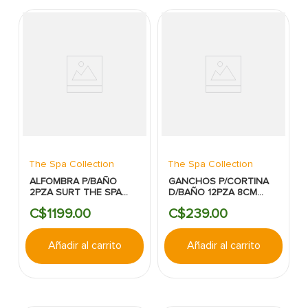
The Spa Collection
The Spa Collection
ALFOMBRA P/BAÑO
GANCHOS P/CORTINA
2PZA SURT THE SPA
D/BAÑO 12PZA 8CM
COLLECTION
NEGRO THE SPA
C$
1199
.
00
C$
239
.
00
COLLECTION
Añadir al carrito
Añadir al carrito