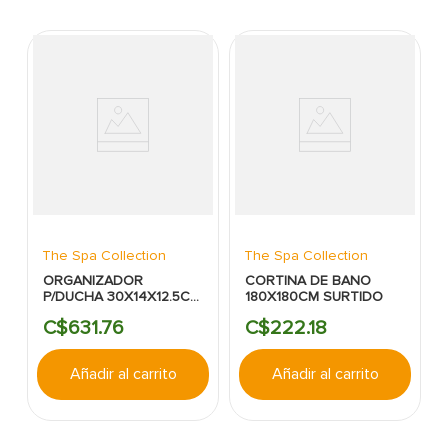
The Spa Collection
The Spa Collection
ORGANIZADOR
CORTINA DE BANO
P/DUCHA 30X14X12.5CM
180X180CM SURTIDO
NEGRO THE SPA
C$
631
.
76
C$
222
.
18
COLLECTION
Añadir al carrito
Añadir al carrito