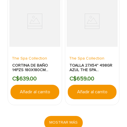
The Spa Collection
The Spa Collection
CORTINA DE BAÑO
TOALLA 27X54" 498GR
14PZS 180X180CM
AZUL THE SPA
BLANCO/TRANSO THE
COLLECTION
C$
639
.
00
C$
659
.
00
SPA COLLECTION
Añadir al carrito
Añadir al carrito
MOSTRAR MÁS