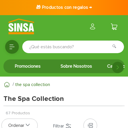
🎁 Productos con regalos →
¿Qué estás buscando?
TÉRMINOS MÁS BUSCADOS
Promociones
Sobre Nosotros
Catálogo 
1
.
porcelanato
2
.
ceramica
the spa collection
3
.
puertas
The Spa Collection
4
.
baldosa
5
.
cerradura
67
Productos
6
.
fachaleta