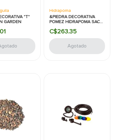
guila
Hidrapoma
ECORATIVA "T"
&PIEDRA DECORATIVA
EN GARDEN
POMEZ HIDRAPOMA SACO
GRANDE
01
C$
263
.
35
Agotado
Agotado