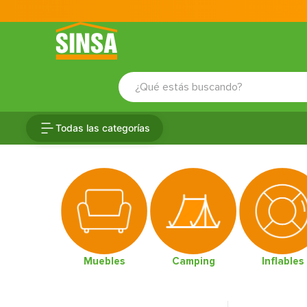
¿Qué estás buscando?
TÉRMINOS MÁS BUSCADOS
Todas las categorías
1
.
porcelanato
2
.
ceramica
3
.
baldosa
4
.
puertas
5
.
cerradura
6
.
azulejo
Muebles
Camping
Inflables
7
.
fachaleta
8
.
inodoro