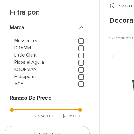
vida e
9
.
puerta
Decora
10
.
pantry
Marca
15
Productos
Mosser Lee
DRAMM
Little Giant
Pisos el Águila
KOOPMAN
Hidrapoma
ACE
Rangos De Precio
C$689.00
–
C$1839.00
Limpiar todo