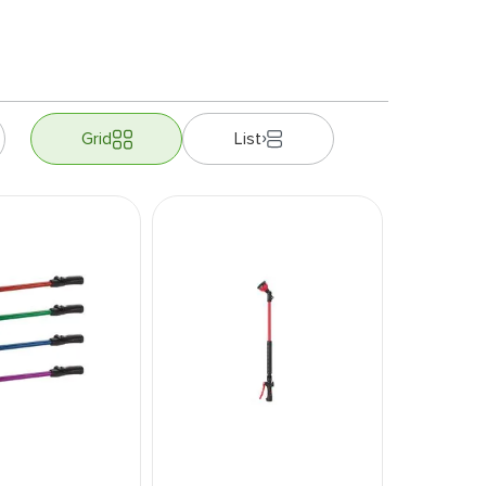
Grid
List