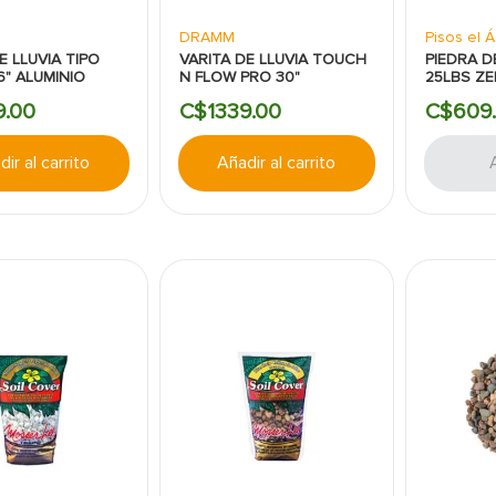
DRAMM
Pisos el Á
E LLUVIA TIPO
VARITA DE LLUVIA TOUCH
PIEDRA D
6" ALUMINIO
N FLOW PRO 30"
25LBS Z
9
.
00
C$
1339
.
00
C$
609
.
ir al carrito
Añadir al carrito