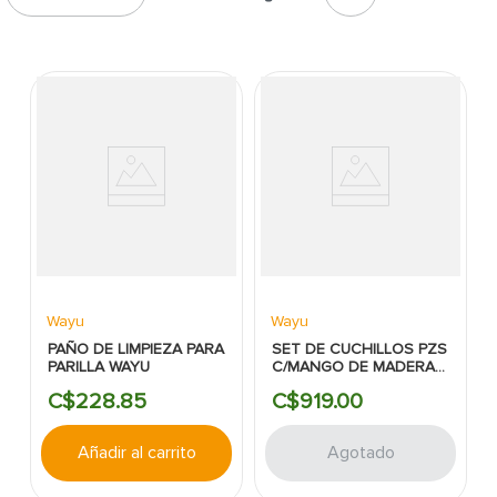
7
.
inodoro
8
.
azulejo
9
.
puerta
10
.
pantry
Wayu
Wayu
PAÑO DE LIMPIEZA PARA
SET DE CUCHILLOS PZS
PARILLA WAYU
C/MANGO DE MADERA
WAYU
C$
228
.
85
C$
919
.
00
Añadir al carrito
Agotado